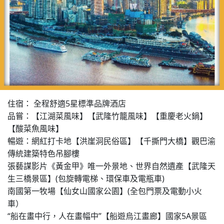
住宿： 全程舒適5星標準品牌酒店

品嘗：【江湖菜風味】【武隆竹籠風味】【重慶老火鍋】
【酸菜魚風味】

暢遊：網紅打卡地【洪崖洞民俗區】【千撕門大橋】觀巴渝
傳統建築特色吊腳樓

張藝謀影片《黃金甲》唯一外景地、世界自然遺產【武隆天
生三橋景區】(包旋轉電梯、環保車及電瓶車)

南國第一牧場【仙女山國家公園】(全包門票及電動小火
車）

“船在畫中行，人在畫幅中”【船遊烏江畫廊】國家5A景區