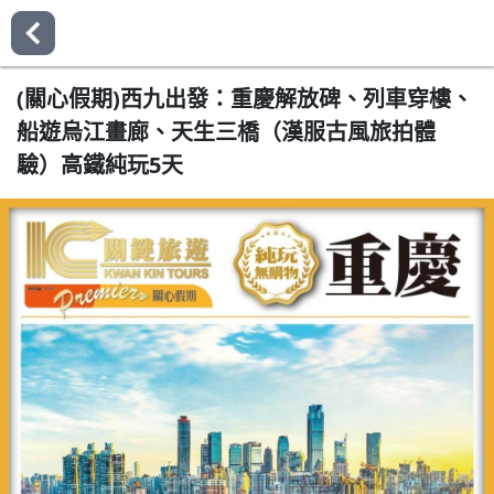
(關心假期)西九出發：重慶解放碑、列車穿樓、
船遊烏江畫廊、天生三橋（漢服古風旅拍體
驗）高鐵純玩5天