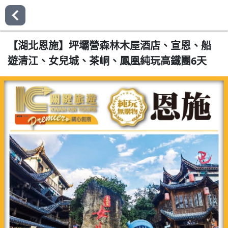
【湖北恩施】坪壩營森林木屋酒店、宣恩、船
遊清江、女兒城、茶峒、鳳凰純玩高鐵團6天