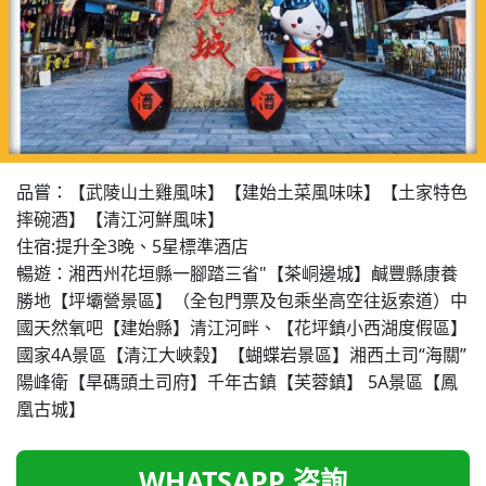
品嘗：【武陵山土雞風味】【建始土菜風味味】【土家特色
摔碗酒】【清江河鮮風味】

住宿:提升全3晚、5星標準酒店

暢遊：湘西州花垣縣一腳踏三省"【茶峒邊城】鹹豐縣康養
勝地【坪壩營景區】（全包門票及包乘坐高空往返索道）中
國天然氧吧【建始縣】清江河畔、【花坪鎮小西湖度假區】
國家4A景區【清江大峽穀】【蝴蝶岩景區】湘西土司“海關”
陽峰衛【旱碼頭土司府】千年古鎮【芙蓉鎮】 5A景區【鳳
凰古城】
WHATSAPP 咨詢